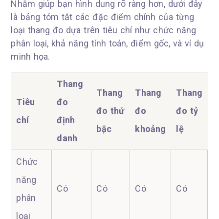
Nhằm giúp bạn hình dung rõ ràng hơn, dưới đây
là bảng tóm tắt các đặc điểm chính của từng
loại thang đo dựa trên tiêu chí như chức năng
phân loại, khả năng tính toán, điểm gốc, và ví dụ
minh họa.
Thang
Thang
Thang
Thang
Tiêu
đo
đo thứ
đo
đo tỷ
chí
định
bậc
khoảng
lệ
danh
Chức
năng
Có
Có
Có
Có
phân
loại