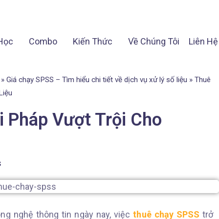
Học
Combo
Kiến Thức
Về Chúng Tôi
Liên Hệ
»
Giá chạy SPSS – Tìm hiểu chi tiết về dịch vụ xử lý số liệu
»
Thuê
Liệu
i Pháp Vượt Trội Cho
s
ng nghệ thông tin ngày nay, việc
thuê chạy SPSS
trở