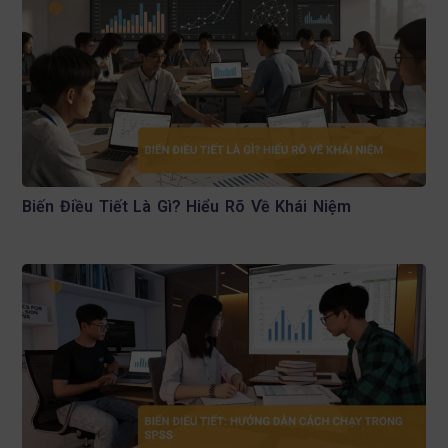
Biến Điều Tiết Là Gì? Hiểu Rõ Về Khái Niệm