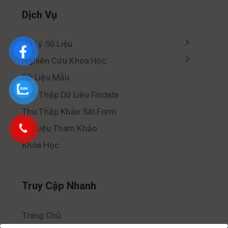
Dịch Vụ
Xử Lý Số Liệu
Nghiên Cứu Khoa Học
Dữ Liệu Mẫu
Thu Thập Dữ Liệu Findata
Thu Thập Khảo Sát Form
Tài Liệu Tham Khảo
Khóa Học
Truy Cập Nhanh
Trang Chủ