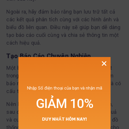
Ngoài ra, hãy đảm bảo rằng bạn lưu trữ tất cả
các kết quả phân tích cùng với các hình ảnh và
biểu đồ liên quan. Điều này sẽ giúp bạn dễ dàng
tạo báo cáo cuối cùng và chia sẻ thông tin một
cách hiệu quả.
Tạo Báo Cáo Chuyên Nghiệp
Một báo cáo chuyên nghiệp là điều cần thiết
trong việc trình bày kết quả nghiên cứu. Đảm
bảo rằng báo cáo của bạn rõ ràng, dễ hiểu và có
Nhập Số điện thoại của bạn và nhận mã
cấu trúc hợp lý.
GIẢM 10%
Nên bắt đầu với một phần tóm tắt ngắn gọn,
sau đó đi vào chi tiết về phương pháp, kết quả
DUY NHẤT HÔM NAY!
và cuối cùng là thảo luận. Sử dụng các biểu đồ
thống kê để hỗ trợ lập luận của bạn và làm cho