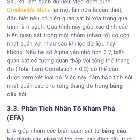
Sau khi làm sạch dữ liệu, việc kiểm định
Cronbach’s Alpha
lại một lần nữa là cần thiết,
đặc biệt nếu có biến quan sát bị xóa trong quá
trình làm sạch. Quá trình này giúp xác định các
biến quan sát trong một nhóm (nhân tố) có còn
nhất quán với nhau sau khi lọc dữ liệu hay
không. Nếu hệ số Alpha vẫn nhỏ hơn 0.7, biến
quan sát có tương quan thấp với tổng thể thang
đo (Total Item Correlation < 0.3) có thể cần
được xem xét loại bỏ. Việc này đảm bảo tính nội
nhất quán cao cho từng thang đo trong
bảng
câu hỏi
.
3.3. Phân Tích Nhân Tố Khám Phá
(EFA)
EFA giúp nhóm các biến quan sát từ
bảng câu
hỏi
thành các nhân tố lớn hơn, xác định cấu trúc