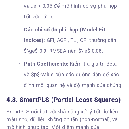
value > 0.05 để mô hình có sự phù hợp
tốt với dữ liệu.
Các chỉ số độ phù hợp (Model Fit
Indices):
GFI, AGFI, TLI, CFI thường cần
$\ge$ 0.9. RMSEA nên $\le$ 0.08.
Path Coefficients:
Kiểm tra giá trị Beta
và $p$-value của các đường dẫn để xác
định mối quan hệ và độ mạnh của chúng.
4.3. SmartPLS (Partial Least Squares)
SmartPLS nổi bật với khả năng xử lý tốt dữ liệu
mẫu nhỏ, dữ liệu không chuẩn (non-normal), và
mô hình phức tạp. Một điểm mạnh của