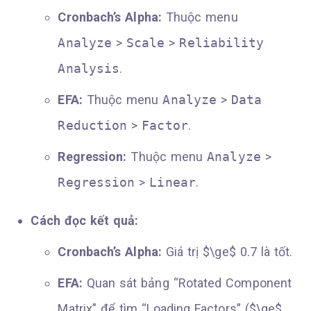
Cronbach’s Alpha:
Thuộc menu
Analyze
>
Scale
>
Reliability
Analysis
.
EFA:
Thuộc menu
Analyze
>
Data
Reduction
>
Factor
.
Regression:
Thuộc menu
Analyze
>
Regression
>
Linear
.
Cách đọc kết quả:
Cronbach’s Alpha:
Giá trị $\ge$ 0.7 là tốt.
EFA:
Quan sát bảng “Rotated Component
Matrix” để tìm “Loading Factors” ($\ge$