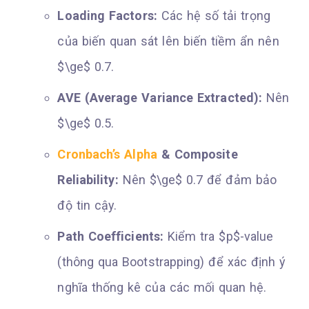
Loading Factors:
Các hệ số tải trọng
của biến quan sát lên biến tiềm ẩn nên
$\ge$ 0.7.
AVE (Average Variance Extracted):
Nên
$\ge$ 0.5.
Cronbach’s Alpha
& Composite
Reliability:
Nên $\ge$ 0.7 để đảm bảo
độ tin cậy.
Path Coefficients:
Kiểm tra $p$-value
(thông qua Bootstrapping) để xác định ý
nghĩa thống kê của các mối quan hệ.