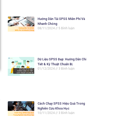
Hướng Dẫn Tải SPSS Miễn Phí Và
Nhanh Chóng
08/11/2024
5 Bình luận
Dữ Liệu SPSS Đẹp: Hướng Dẫn Chi
Tiết & Kỹ Thuật Chuẩn Bị
01/12/2024
3 Bình luận
ừ
Cách Chạy SPSS Hiệu Quả Trong
Nghiên Cứu Khoa Học
10/11/2024
3 Bình luận