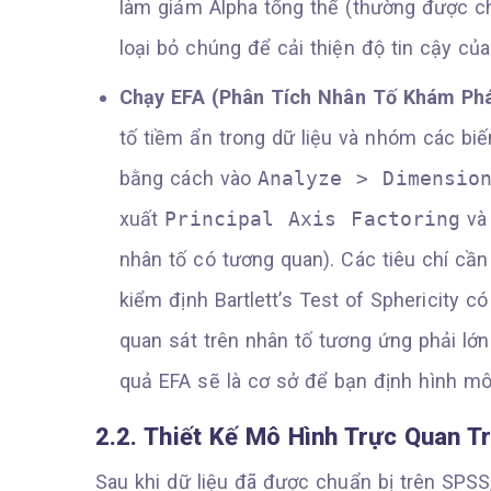
làm giảm Alpha tổng thể (thường được chỉ
loại bỏ chúng để cải thiện độ tin cậy của
Chạy EFA (Phân Tích Nhân Tố Khám Phá
tố tiềm ẩn trong dữ liệu và nhóm các biế
bằng cách vào
Analyze > Dimensio
xuất
Principal Axis Factoring
và
nhân tố có tương quan). Các tiêu chí cần
kiểm định Bartlett’s Test of Sphericity có
quan sát trên nhân tố tương ứng phải lớn
quả EFA sẽ là cơ sở để bạn định hình m
2.2. Thiết Kế Mô Hình Trực Quan 
Sau khi dữ liệu đã được chuẩn bị trên SPSS