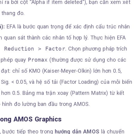
 ra bởi cột “Alpha if item deleted”), bạn cần xem xét
 thang đo.
):
EFA là bước quan trọng để xác định cấu trúc nhân
n quan sát thành các nhân tố hợp lý. Thực hiện EFA
n Reduction > Factor
. Chọn phương pháp trích
 phép quay
Promax
(thường được sử dụng cho các
 đạt: chỉ số KMO (Kaiser-Meyer-Olkin) lớn hơn 0.5,
 Sig. < 0.05, và hệ số tải (Factor Loading) của mỗi biến
 hơn 0.5. Bảng ma trận xoay (Pattern Matrix) từ kết
ô hình đo lường ban đầu trong AMOS.
Trong AMOS Graphics
, bước tiếp theo trong
hướng dẫn AMOS
là chuyển