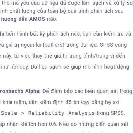
u thô mà yêu cầu dữ liệu đã được làm sạch và xử lý sơ
ịnh chất lượng của toàn bộ quá trình phân tích sau
ỳ
hướng dẫn AMOS
nào.
i tiến hành bất kỳ phân tích nào, bạn cần kiểm tra và
à giá trị ngoại lai (outliers) trong dữ liệu. SPSS cung
ày, từ việc thay thế giá trị trung bình/trung vị đến
hư hồi quy. Dữ liệu sạch sẽ giúp mô hình hoạt động
onbach’s Alpha:
Để đảm bảo các biến quan sát trong
 khái niệm, cần kiểm định độ tin cậy bằng hệ số
 Scale > Reliability Analysis
trong SPSS.
 nhận khi lớn hơn 0.6. Nếu có những biến quan sát